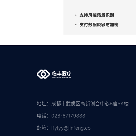
地址：成都市武侯区高新创合中心B座5A楼
电话：028-67179888
邮箱：lfylyy@linfeng.co